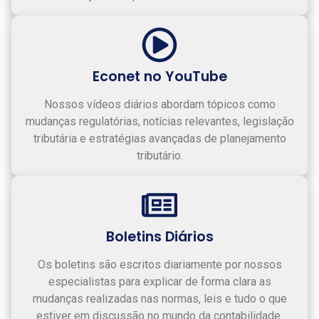
Regimes Tributários
Áreas Especiais com
Econet no YouTube
conteúdo exclusivo
Nossos vídeos diários abordam tópicos como
Sistema de Telefonia
mudanças regulatórias, notícias relevantes, legislação
sem custo para
suporte
tributária e estratégias avançadas de planejamento
tributário.
Boletins Diários
Os boletins são escritos diariamente por nossos
especialistas para explicar de forma clara as
mudanças realizadas nas normas, leis e tudo o que
estiver em discussão no mundo da contabilidade.