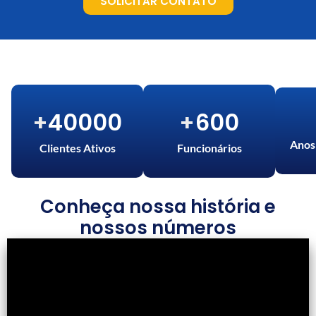
SOLICITAR CONTATO
4
0
0
0
0
6
0
0
+
+
Anos
Clientes Ativos
Funcionários
Conheça nossa história e
nossos números