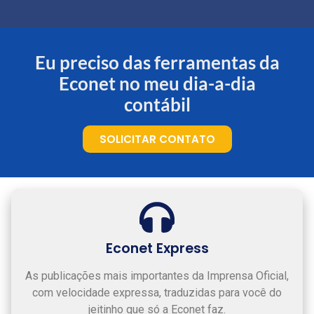
Suporte Humanizado
Ilimitado
Limitado
com mais de 200
especialistas
Eu preciso das ferramentas da
Econet no meu dia-a-dia
Auditor
Automatizado
contábil
Consulta a
SOLICITAR CONTATO
Obrigações
Acessórias
Emissores de
Documentos Fiscais
Calculadoras e
Simuladores
Econet Express
Atualizados
As publicações mais importantes da Imprensa Oficial,
+ de 80h de conteúdo
com velocidade expressa, traduzidas para você do
em vídeo gratuito
jeitinho que só a Econet faz.