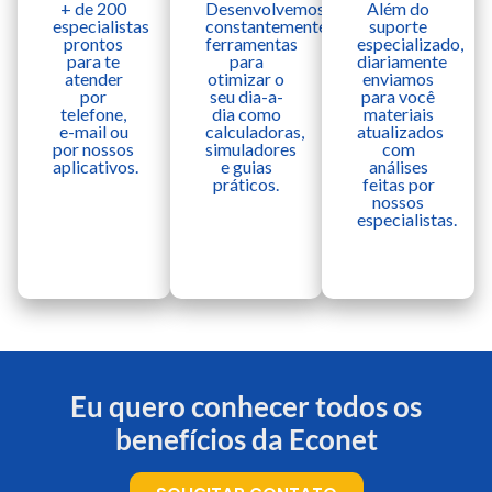
+ de 200
Desenvolvemos
Além do
especialistas
constantemente
suporte
prontos
ferramentas
especializado,
para te
para
diariamente
atender
otimizar o
enviamos
por
seu dia-a-
para você
telefone,
dia como
materiais
e-mail ou
calculadoras,
atualizados
por nossos
simuladores
com
aplicativos.
e guias
análises
práticos.
feitas por
nossos
especialistas.
Eu quero conhecer todos os
benefícios da Econet