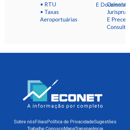
• RTU
Orientaç
E Documento
• Taxas
Jurisprud
Aeroportuárias
E Preced
Consulta
Sobre nós
Filiais
Política de Privacidade
Sugestões
Trabalhe Conosco
Mapa
Transparência